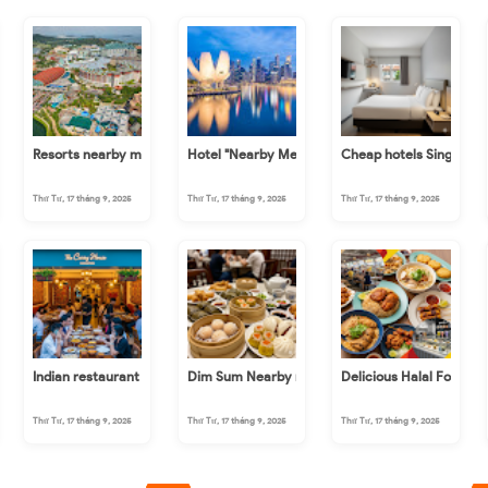
rby me in Singapore
Resorts nearby me in Singapore
Hotel "Nearby Me" in Singapore Instantly - How t
Cheap hotels Singapor
Thứ Tư, 17 tháng 9, 2025
Thứ Tư, 17 tháng 9, 2025
Thứ Tư, 17 tháng 9, 2025
ngapore nearby me
Indian restaurant in Singapore nearby me
Dim Sum Nearby me in Singapore
Delicious Halal Food in
Thứ Tư, 17 tháng 9, 2025
Thứ Tư, 17 tháng 9, 2025
Thứ Tư, 17 tháng 9, 2025