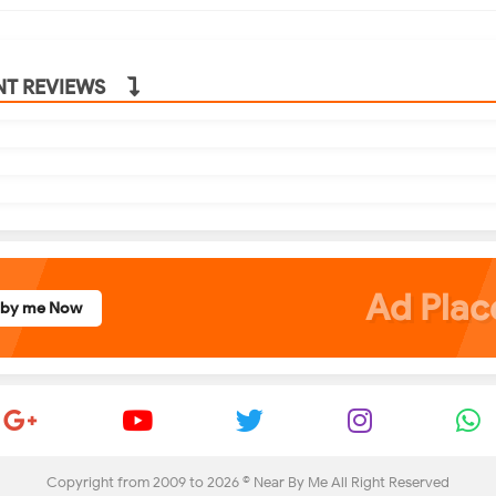
NT REVIEWS
Ad Pla
rby me Now
Copyright from 2009 to
2026 ©
Near By Me
All Right Reserved