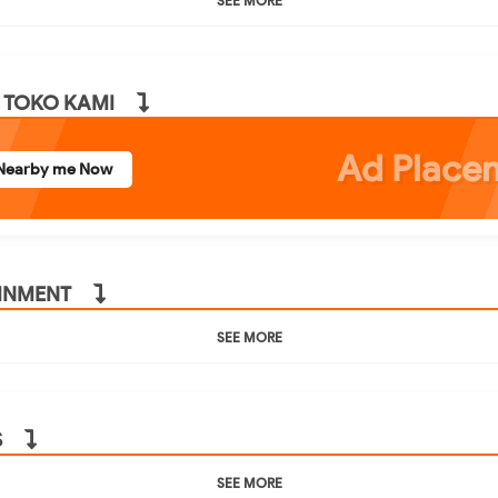
SEE MORE
 TOKO KAMI
Ad Place
Nearby me Now
INMENT
SEE MORE
S
SEE MORE