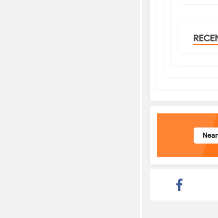
RECE
Nea