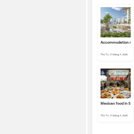
TWITTER
FACEBOOK
Accommodation nea
Thứ Tư, 17 tháng 9, 2025
Mexican food in Si
Thứ Tư, 17 tháng 9, 2025