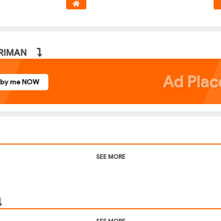
IRIMAN
Ad Pla
rby me NOW
SEE MORE