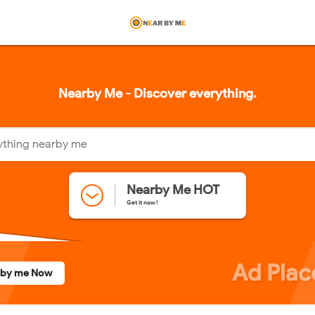
Nearby Me - Discover everything.
Nearby Me HOT
Get it now !
Ad Pla
rby me Now