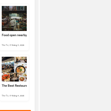
o Find
e nearby me
Food open nearby me in Singapore
Thứ Tư, 17 tháng 9, 2025
 Singapore: Your Guide to Nearby me
The Best Restaurants in Singapore Nearby me: A Culinary Guide
Thứ Tư, 17 tháng 9, 2025